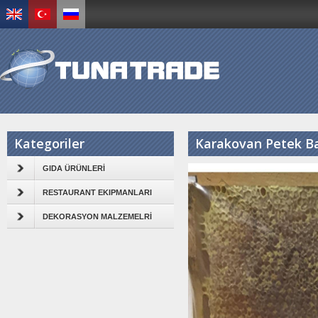
Kategoriler
Karakovan Petek Ba
GIDA ÜRÜNLERİ
RESTAURANT EKIPMANLARI
DEKORASYON MALZEMELRİ